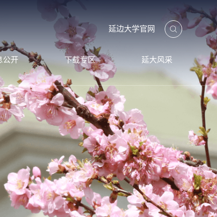
延边大学官网
息公开
下载专区
延大风采
工作报告
项目专区
延大标识
审计报告
财务专区
校园风光
延大视频