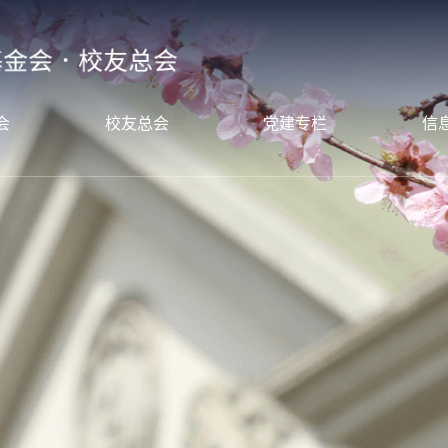
会
校友总会
党建专栏
信
态
新闻动态
党支部简介
年度
绍
校友组织
党支部活动
年度
目
校友服务
南
校友之窗
谢
言