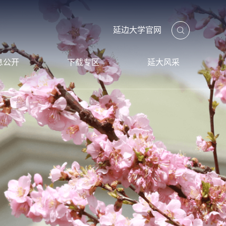
延边大学官网
息公开
下载专区
延大风采
工作报告
项目专区
延大标识
审计报告
财务专区
校园风光
延大视频