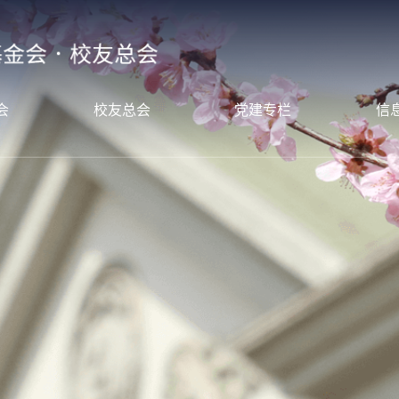
会
校友总会
党建专栏
信
态
新闻动态
党支部简介
年度
绍
校友组织
党支部活动
年度
目
校友服务
南
校友之窗
谢
言