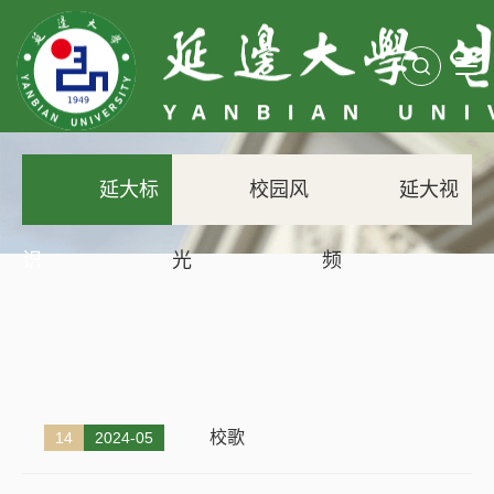
延大标
校园风
延大视
识
光
频
校歌
14
2024-05