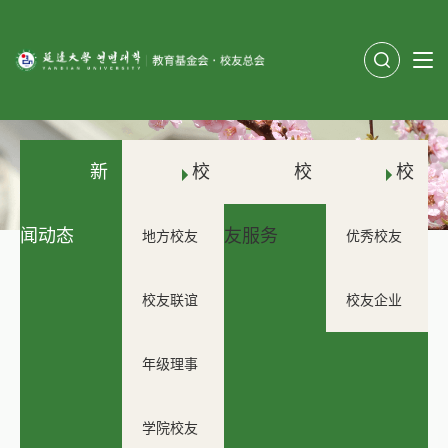
新
校
校
校
闻动态
友组织
友服务
友之窗
地方校友
优秀校友
会
校友联谊
校友企业
会
年级理事
会
学院校友