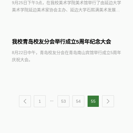
9月25日下午3点，在我校美术学院美术馆举行了由延边大学
美术学院延边美术家协会主办、延边大学石熙满美术发展促
进会协办的《金哲奉教授学画50周年回顾展》的开幕式。
我校青岛校友分会举行成立5周年纪念大会
8月22日中午，青岛校友分会在青岛南山宾馆举行成立5周年
庆祝大会。
...
1
53
54
55